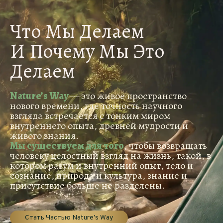
Что Мы Делаем
И Почему Мы Это
Делаем
Nature’s Way
— это живое пространство
нового времени, где точность научного
взгляда встречается с тонким миром
внутреннего опыта, древней мудрости и
живого знания.
Мы существуем для того
, чтобы возвращать
человеку целостный взгляд на жизнь, такой, в
котором разум и внутренний опыт, тело и
сознание, природа и культура, знание и
присутствие больше не разделены.
Стать Частью Nature’s Way