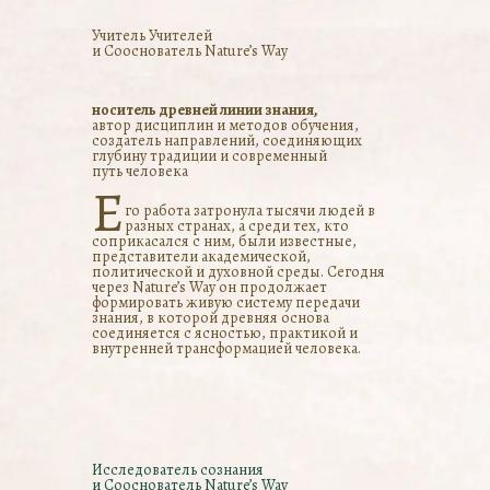
Учитель Учителей
и Сооснователь Nature’s Way
носитель древней линии знания,
автор дисциплин и методов обучения,
создатель направлений, соединяющих
глубину традиции и современный
путь человека
Е
го работа затронула тысячи людей в
разных странах, а среди тех, кто
соприкасался с ним, были известные,
представители академической,
политической и духовной среды. Сегодня
через Nature’s Way он продолжает
формировать живую систему передачи
знания, в которой древняя основа
соединяется с ясностью, практикой и
внутренней трансформацией человека.
Исследователь сознания
и Сооснователь Nature’s Way