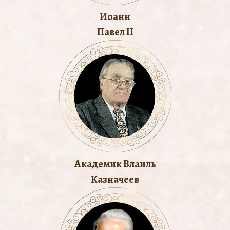
Иоанн
Павел II
Aкадемик Влаиль
Казначеев