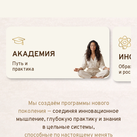
АКАДЕМИЯ
ИНС
Путь и
Образо
практика
и рост
Мы создаём программы нового
поколения —
соединяя инновационное
мышление, глубокую практику и знания
в цельные системы,
способные по настоящему менять