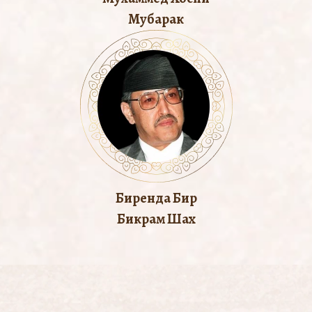
Мубарак
Биренда Бир
Бикрам Шах