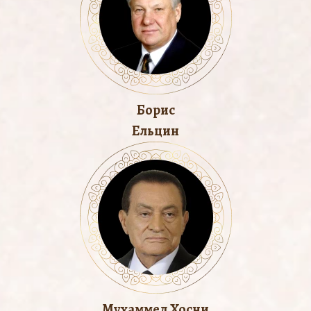
Борис
Ельцин
Мухаммед Хосни