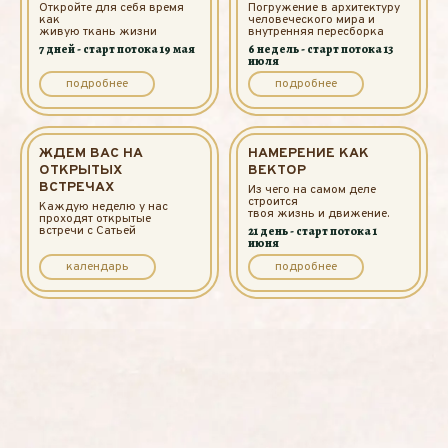
Откройте для себя время
Погружение в архитектуру
как
человеческого мира и
живую ткань жизни
внутренняя пересборка
7 дней - старт потока 19 мая
6 недель - старт потока 13
июля
подробнее
подробнее
ЖДЕМ ВАС НА
НАМЕРЕНИЕ КАК
ОТКРЫТЫХ
ВЕКТОР
ВСТРЕЧАХ
Из чего на самом деле
строится
Каждую неделю у нас
твоя жизнь и движение.
проходят открытые
встречи с Сатьей
21 день - старт потока 1
июня
календарь
подробнее