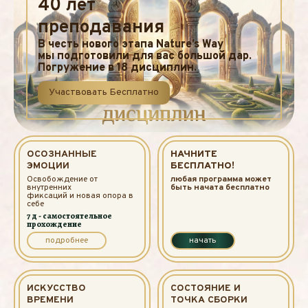
40 лет
преподавания
В честь нового этапа Nature’s Way
мы подготовили для вас большой дар.
Погружение в 18 дисциплин.
Участвовать Бесплатно
ОСОЗНАННЫЕ
НАЧНИТЕ
ЭМОЦИИ
БЕСПЛАТНО!
Освобождение от
любая программа может
внутренних
быть начата бесплатно
фиксаций и новая опора в
себе
7 д - самостоятельное
прохождение
подробнее
начать
ИСКУССТВО
СОСТОЯНИЕ И
ВРЕМЕНИ
ТОЧКА СБОРКИ